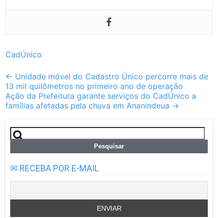
CadÚnico
Post
←
Unidade móvel do Cadastro Único percorre mais de
13 mil quilômetros no primeiro ano de operação
navigation
Ação da Prefeitura garante serviços do CadÚnico a
famílias afetadas pela chuva em Ananindeua
→
Pesquisar
por:
✉ RECEBA POR E-MAIL