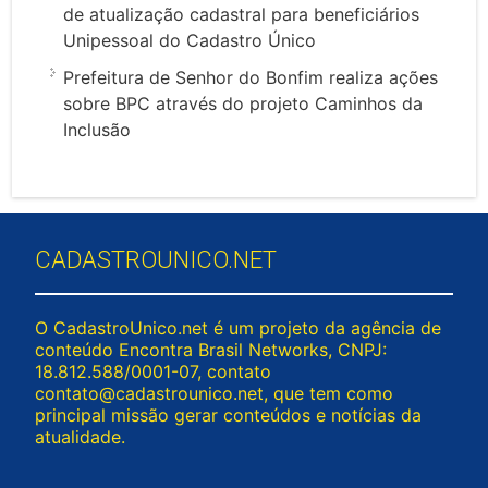
de atualização cadastral para beneficiários
Unipessoal do Cadastro Único
Prefeitura de Senhor do Bonfim realiza ações
sobre BPC através do projeto Caminhos da
Inclusão
CADASTROUNICO.NET
O CadastroUnico.net é um projeto da agência de
conteúdo Encontra Brasil Networks, CNPJ:
18.812.588/0001-07, contato
contato@cadastrounico.net
, que tem como
principal missão gerar conteúdos e notícias da
atualidade.