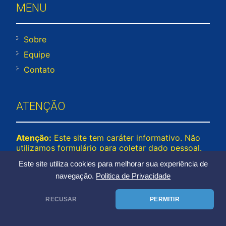
MENU
Sobre
Equipe
Contato
ATENÇÃO
Atenção:
Este site tem caráter informativo. Não
utilizamos formulário para coletar dado pessoal.
Não representamos e não temos relação com
Este site utiliza cookies para melhorar sua experiência de
nenhuma empresa ou programa citado no
navegação.
Politica de Privacidade
conteúdo deste site. © 2026 cadastrounico.net –
Todos os direitos reservados.
RECUSAR
PERMITIR