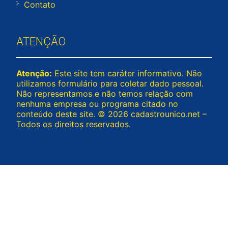
Contato
ATENÇÃO
Atenção:
Este site tem caráter informativo. Não
utilizamos formulário para coletar dado pessoal.
Não representamos e não temos relação com
nenhuma empresa ou programa citado no
conteúdo deste site. © 2026 cadastrounico.net –
Todos os direitos reservados.