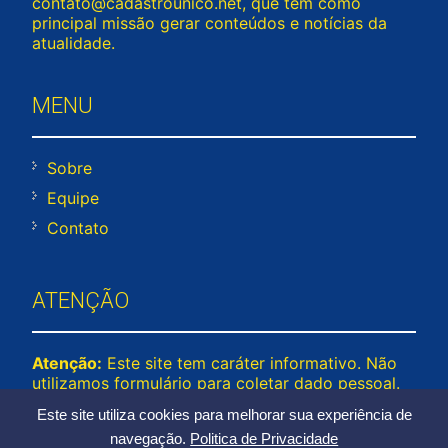
contato@cadastrounico.net
, que tem como
principal missão gerar conteúdos e notícias da
atualidade.
MENU
Sobre
Equipe
Contato
ATENÇÃO
Atenção:
Este site tem caráter informativo. Não
utilizamos formulário para coletar dado pessoal.
Não representamos e não temos relação com
Este site utiliza cookies para melhorar sua experiência de
nenhuma empresa ou programa citado no
navegação.
Politica de Privacidade
conteúdo deste site. © 2026 cadastrounico.net –