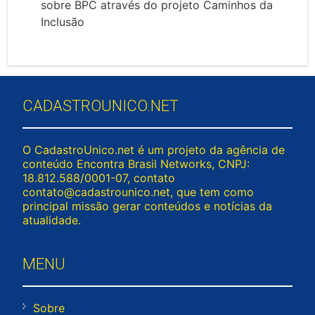
sobre BPC através do projeto Caminhos da
Inclusão
CADASTROUNICO.NET
O CadastroUnico.net é um projeto da agência de
conteúdo Encontra Brasil Networks, CNPJ:
18.812.588/0001-07, contato
contato@cadastrounico.net
, que tem como
principal missão gerar conteúdos e notícias da
atualidade.
MENU
Sobre