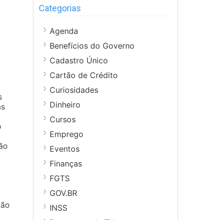
Categorias
Agenda
Benefícios do Governo
Cadastro Único
Cartão de Crédito
Curiosidades
s
Dinheiro
as
Cursos
o
Emprego
ão
Eventos
Finanças
FGTS
GOV.BR
o
ção
INSS