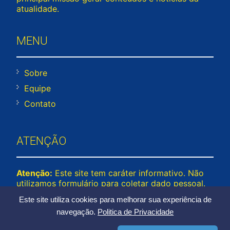
atualidade.
MENU
Sobre
Equipe
Contato
ATENÇÃO
Atenção:
Este site tem caráter informativo. Não
utilizamos formulário para coletar dado pessoal.
Não representamos e não temos relação com
Este site utiliza cookies para melhorar sua experiência de
nenhuma empresa ou programa citado no
navegação.
Politica de Privacidade
conteúdo deste site. © 2026 cadastrounico.net –
Todos os direitos reservados.