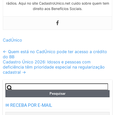
rádios. Aqui no site CadastroUnico.net cuido sobre quem tem
direito aos Benefícios Sociais.
CadÚnico
Post
←
Quem está no CadÚnico pode ter acesso a crédito
do BB
navigation
Cadastro Único 2026: Idosos e pessoas com
deficiência têm prioridade especial na regularização
cadastral
→
Pesquisar
por:
✉ RECEBA POR E-MAIL