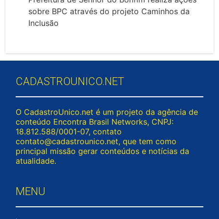
sobre BPC através do projeto Caminhos da
Inclusão
CADASTROUNICO.NET
O CadastroUnico.net é um projeto da agência de
conteúdo Encontra Brasil Networks, CNPJ:
18.812.588/0001-07, contato
contato@cadastrounico.net
, que tem como
principal missão gerar conteúdos e notícias da
atualidade.
MENU