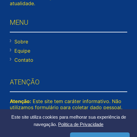
atualidade.
MENU
Sobre
Equipe
Contato
ATENÇÃO
Atenção:
Este site tem caráter informativo. Não
utilizamos formulário para coletar dado pessoal.
Não representamos e não temos relação com
Este site utiliza cookies para melhorar sua experiência de
nenhuma empresa ou programa citado no
navegação.
Politica de Privacidade
conteúdo deste site. © 2026 cadastrounico.net –
Todos os direitos reservados.