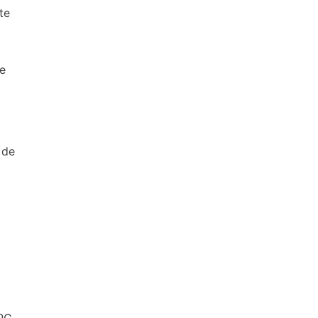
te
ue
 de